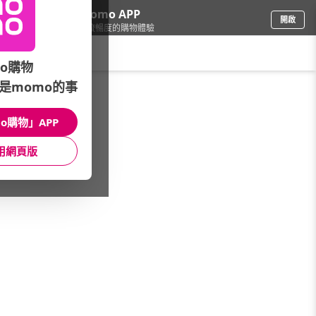
下載momo APP
開啟
給你3倍流暢度的購物體驗
請輸入搜尋關鍵字
o購物
是momo的事
品牌旗艦
/
Iwatani 岩谷
/
卡式爐
/
武士系列
o購物」APP
館長推薦
月銷量
新上市
價格
評價
用網頁版
很抱歉，沒有篩選到符合條件的商品
您可以調整篩選條件試試看