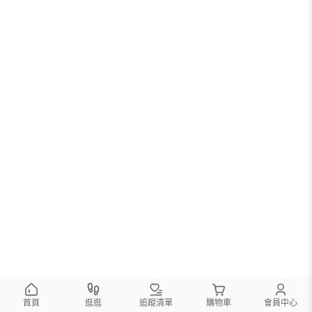
首頁
逛逛
追蹤清單
購物車
會員中心