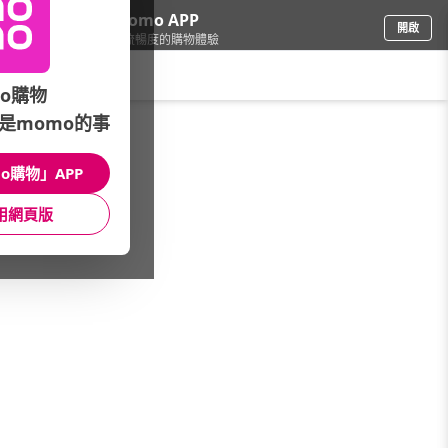
下載momo APP
開啟
給你3倍流暢度的購物體驗
請輸入搜尋關鍵字
o購物
是momo的事
品牌旗艦
/
IUSE
/
傢飾
/
給皂機
o購物」APP
館長推薦
月銷量
新上市
價格
評價
用網頁版
很抱歉，沒有篩選到符合條件的商品
您可以調整篩選條件試試看