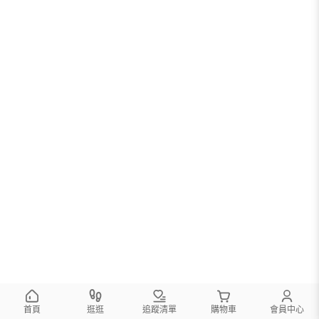
首頁
逛逛
追蹤清單
購物車
會員中心