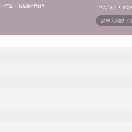
APP下載
點點賺分潤計劃
登入
/
註冊
會員