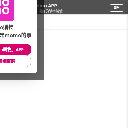
下載momo APP
開啟
給你3倍流暢度的購物體驗
請輸入搜尋關鍵字
o購物
是momo的事
品牌旗艦
/
Cheers 芝華仕
/
辦公椅
o購物」APP
館長推薦
月銷量
新上市
價格
評價
用網頁版
很抱歉，沒有篩選到符合條件的商品
您可以調整篩選條件試試看