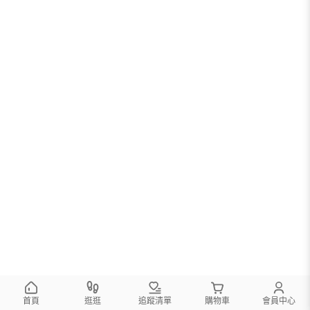
首頁
逛逛
追蹤清單
購物車
會員中心