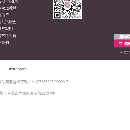
購物
結
TO