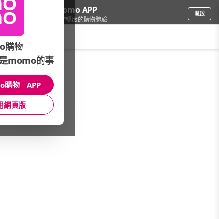
下載momo APP
開啟
給你3倍流暢度的購物體驗
請輸入搜尋關鍵字
o購物
是momo的事
品牌旗艦
/
Dulux 得利
/
工具
/
塗刷工具組
o購物」APP
館長推薦
月銷量
新上市
價格
評價
用網頁版
很抱歉，沒有篩選到符合條件的商品
您可以調整篩選條件試試看