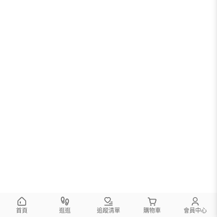
首頁
逛逛
追蹤清單
購物車
會員中心