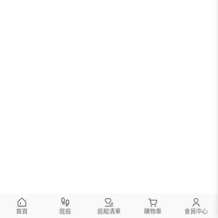
首頁
逛逛
追蹤清單
購物車
會員中心