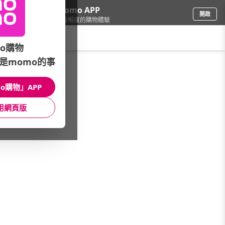
下載momo APP
開啟
給你3倍流暢度的購物體驗
請輸入搜尋關鍵字
o購物
是momo的事
本館精選商品
館長推薦
月銷量
新上市
價格
評價
o購物」APP
用網頁版
很抱歉，沒有篩選到符合條件的商品
您可以調整篩選條件試試看