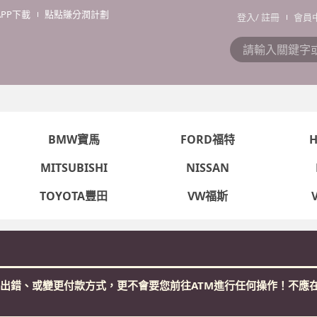
APP下載
點點賺分潤計劃
登入
/
註冊
會員
BMW寶馬
FORD福特
MITSUBISHI
NISSAN
TOYOTA豐田
VW福斯
看更多