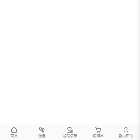
您可以調整篩選條件試試看
首頁
逛逛
追蹤清單
購物車
會員中心