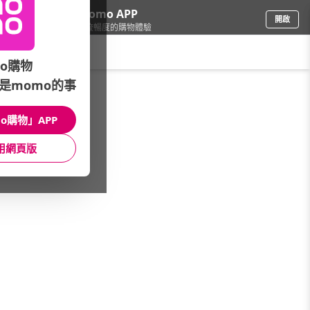
下載momo APP
開啟
給你3倍流暢度的購物體驗
請輸入搜尋關鍵字
o購物
是momo的事
品牌旗艦
/
ROBINMAY
o購物」APP
本館精選商品
用網頁版
館長推薦
月銷量
新上市
價格
評價
很抱歉，沒有篩選到符合條件的商品