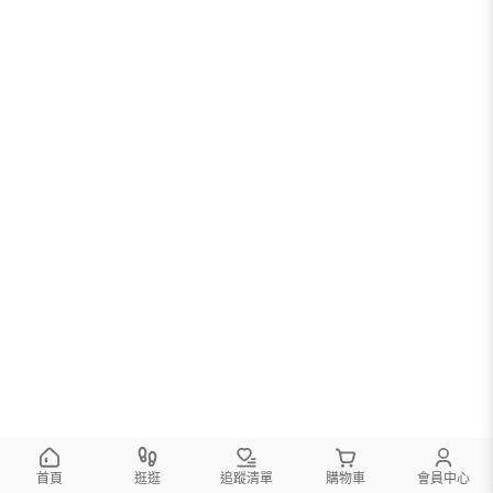
您可以調整篩選條件試試看
首頁
逛逛
追蹤清單
購物車
會員中心