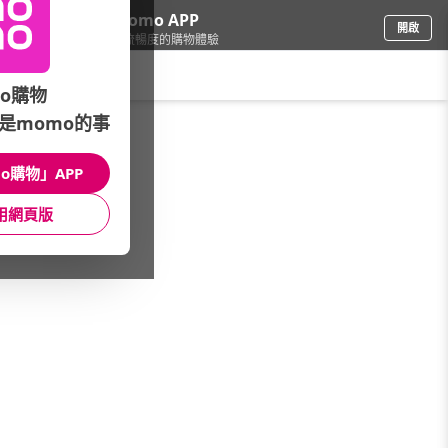
下載momo APP
開啟
給你3倍流暢度的購物體驗
請輸入搜尋關鍵字
o購物
是momo的事
品牌旗艦
/
ROBINMAY
o購物」APP
本館精選商品
用網頁版
館長推薦
月銷量
新上市
價格
評價
很抱歉，沒有篩選到符合條件的商品