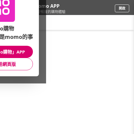
下載momo APP
開啟
給你3倍流暢度的購物體驗
請輸入搜尋關鍵字
o購物
是momo的事
本館精選商品
館長推薦
月銷量
新上市
價格
評價
o購物」APP
用網頁版
很抱歉，沒有篩選到符合條件的商品
您可以調整篩選條件試試看