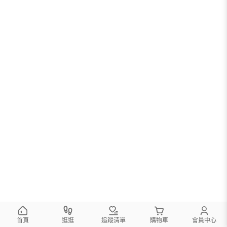
首頁
逛逛
追蹤清單
購物車
會員中心