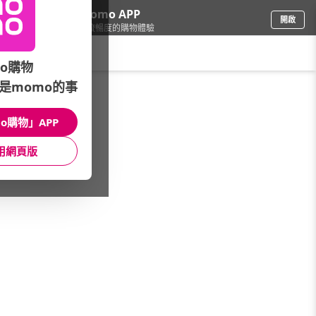
下載momo APP
開啟
給你3倍流暢度的購物體驗
請輸入搜尋關鍵字
o購物
是momo的事
品牌旗艦
/
havaianas哈瓦仕
o購物」APP
男女鞋
女鞋
男鞋
用網頁版
童鞋
精選活動
小編推薦