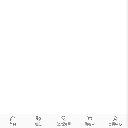
首頁
逛逛
追蹤清單
購物車
會員中心