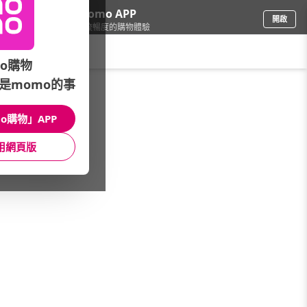
下載momo APP
開啟
給你3倍流暢度的購物體驗
請輸入搜尋關鍵字
o購物
是momo的事
品牌旗艦
/
TALES 神話言
/
主題送禮
/
開運祈福
o購物」APP
館長推薦
月銷量
新上市
價格
評價
用網頁版
很抱歉，沒有篩選到符合條件的商品
您可以調整篩選條件試試看