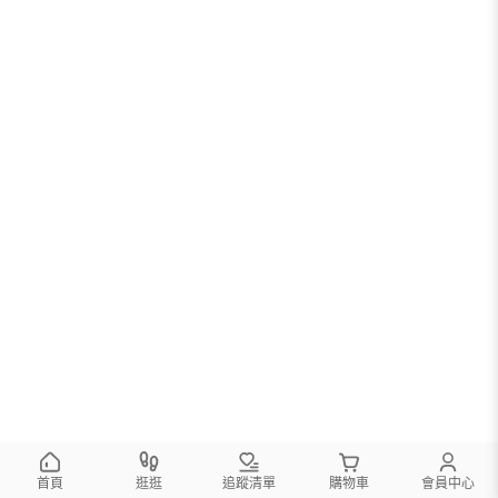
首頁
逛逛
追蹤清單
購物車
會員中心