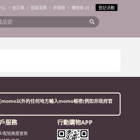
中心
查訂單
追蹤清單
折價券
購物車 (0)
登記活動
搜全站商品