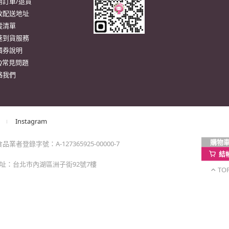
購物
結
TO