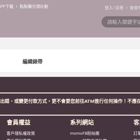
APP下載
點點賺分潤計劃
登入
/
註冊
會員
編織錶帶