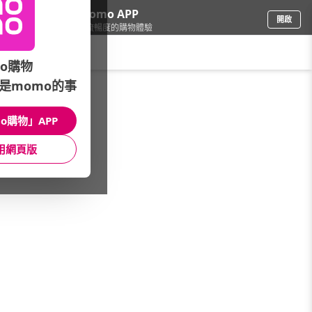
下載momo APP
開啟
給你3倍流暢度的購物體驗
請輸入搜尋關鍵字
o購物
是momo的事
品牌旗艦
/
Nikon 尼康
/
鏡頭
/
NIKON Z-增距鏡
o購物」APP
館長推薦
月銷量
新上市
價格
評價
用網頁版
很抱歉，沒有篩選到符合條件的商品
您可以調整篩選條件試試看