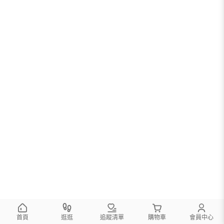
首頁
逛逛
追蹤清單
購物車
會員中心