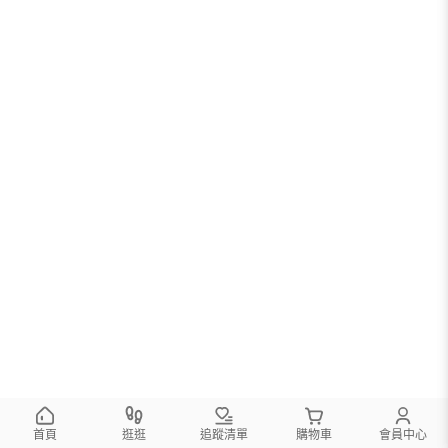
首頁
逛逛
追蹤清單
購物車
會員中心