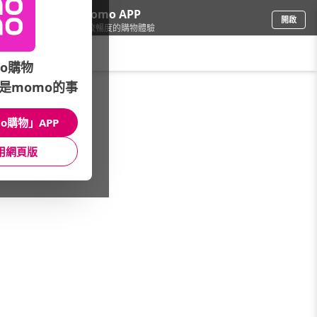
下載momo APP
開啟
給你3倍流暢度的購物體驗
請輸入搜尋關鍵字
o購物
是momo的事
品牌旗艦
/
車麗屋
/
館長推薦
/
指定冰箱儲電▼贈好禮
o購物」APP
館長推薦
月銷量
新上市
價格
評價
用網頁版
很抱歉，沒有篩選到符合條件的商品
您可以調整篩選條件試試看