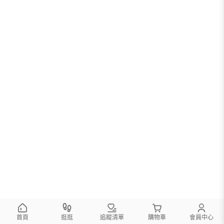
首頁
逛逛
追蹤清單
購物車
會員中心