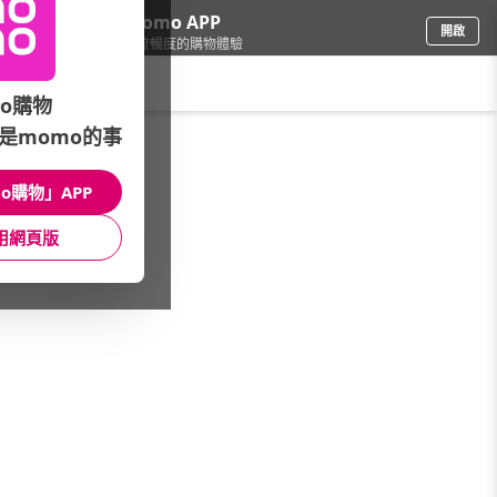
下載momo APP
開啟
給你3倍流暢度的購物體驗
請輸入搜尋關鍵字
o購物
是momo的事
品牌旗艦
/
統一食品
/
泡麵系列
/
大補帖
o購物」APP
館長推薦
月銷量
新上市
價格
評價
用網頁版
很抱歉，沒有篩選到符合條件的商品
您可以調整篩選條件試試看