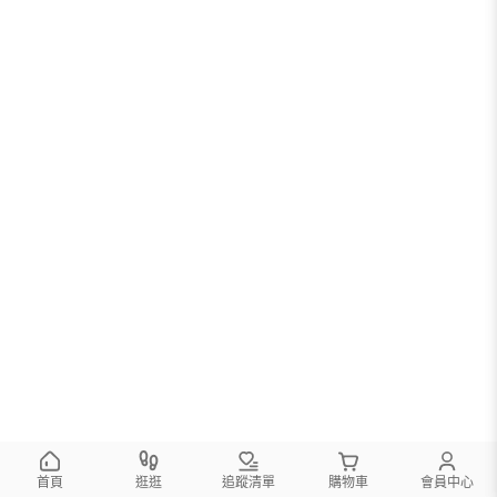
首頁
逛逛
追蹤清單
購物車
會員中心