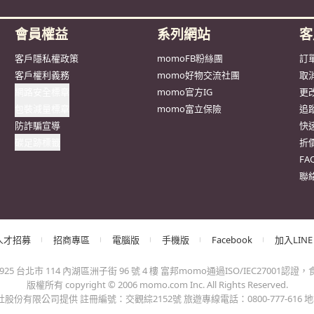
會員權益
系列網站
客
客戶隱私權政策
momoFB粉絲團
訂
客戶權利義務
momo好物交流社團
取
網路安全標章
momo官方IG
更
包裝減量標章
momo富立保險
追
防詐騙宣導
快
碳足跡標籤
折
F
聯
人才招募
招商專區
電腦版
手機版
Facebook
加入LINE
台北市 114 內湖區洲子街 96 號 4 樓 富邦momo通過ISO/IEC27001認證，食品
版權所有 copyright © 2006 momo.com Inc. All Rights Reserved.
有限公司提供 註冊編號：交觀綜2152號 旅遊專線電話：0800-777-616