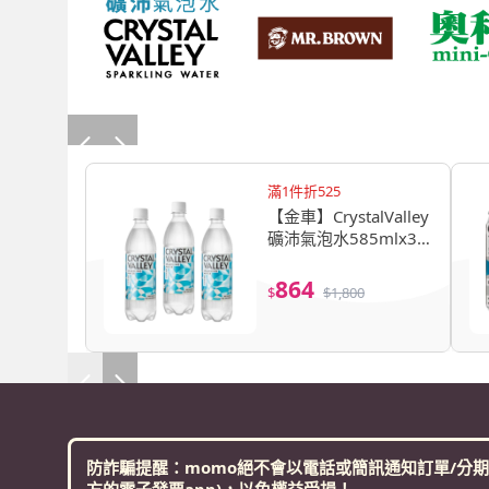
滿1件折525
【金車】CrystalValley
礦沛氣泡水585mlx3
箱(共72入)
864
$
$
1,800
防詐騙提醒：momo絕不會以電話或簡訊通知訂單/分期
方的電子發票app)，以免權益受損！