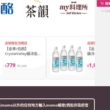
結
TO
高碳酸氣泡暢感
高碳酸氣泡暢感
【金車/伯朗】
【金車】Crysta
CrystalValley礦沛氣泡
礦沛氣泡水585
水585ml+礦沛檸檬氣
箱(共96入)
泡水585ml(共48入)
779
1,852
$
$
1,200
$
$
2,
momo以外的任何地方輸入momo帳密(例如非政府官