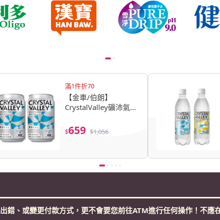
滿1件折70
【金車/伯朗】
CrystalValley礦沛氣泡
水鋁罐裝-原味x2箱
(330mlx24入/箱)
659
$
$
1,056
出錯、或變更付款方式，更不會要您前往ATM進行任何操作！不應在