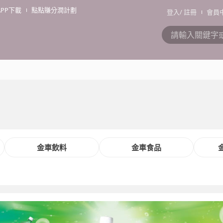
APP下載
點點賺分潤計劃
登入
/
註冊
會員
金車飲料
金車食品