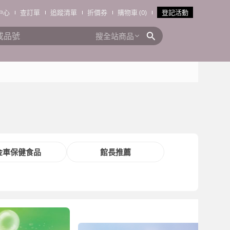
中心
查訂單
追蹤清單
折價券
購物車 (0)
登記活動
搜全站商品
金車保健食品
館長推薦