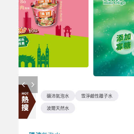
礦沛氣泡水
雪淨鹼性離子水
波爾天然水