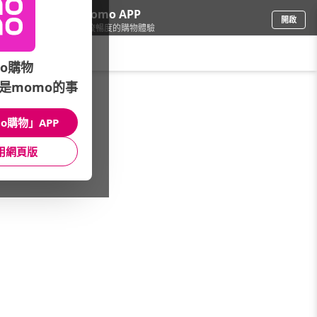
下載momo APP
開啟
給你3倍流暢度的購物體驗
請輸入搜尋關鍵字
o購物
是momo的事
品牌旗艦
/
Palladium
/
款式
/
涼拖鞋
o購物」APP
館長推薦
月銷量
新上市
價格
評價
用網頁版
很抱歉，沒有篩選到符合條件的商品
您可以調整篩選條件試試看