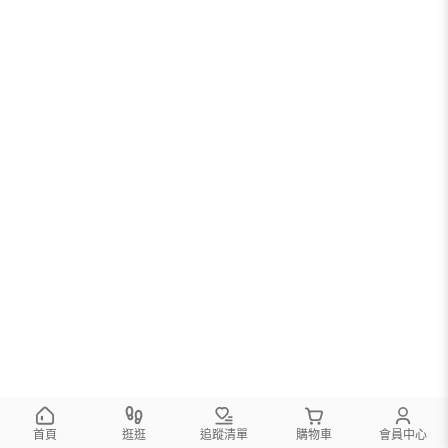
首頁
逛逛
追蹤清單
購物車
會員中心