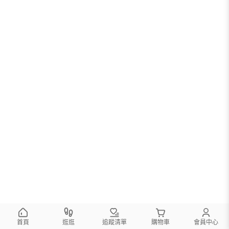
首頁
逛逛
追蹤清單
購物車
會員中心