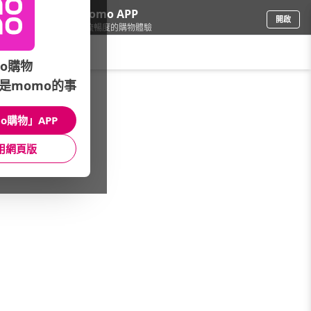
下載momo APP
開啟
給你3倍流暢度的購物體驗
請輸入搜尋關鍵字
o購物
是momo的事
品牌旗艦
/
MERIDA美利達
/
精選代理品牌
/
【PEARL IZUMI】男服飾
o購物」APP
館長推薦
月銷量
新上市
價格
評價
用網頁版
很抱歉，沒有篩選到符合條件的商品
您可以調整篩選條件試試看