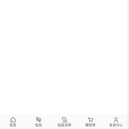
首頁
逛逛
追蹤清單
購物車
會員中心