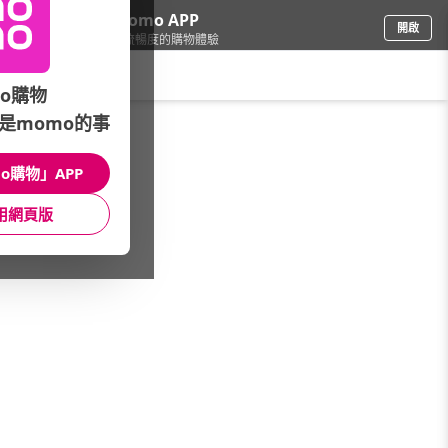
下載momo APP
開啟
給你3倍流暢度的購物體驗
請輸入搜尋關鍵字
o購物
是momo的事
品牌旗艦
/
SHIMANO禧瑪諾
/
釣魚裝備
/
剪鉗/剪刀
o購物」APP
館長推薦
月銷量
新上市
價格
評價
用網頁版
很抱歉，沒有篩選到符合條件的商品
您可以調整篩選條件試試看