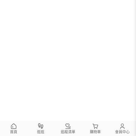
首頁
逛逛
追蹤清單
購物車
會員中心