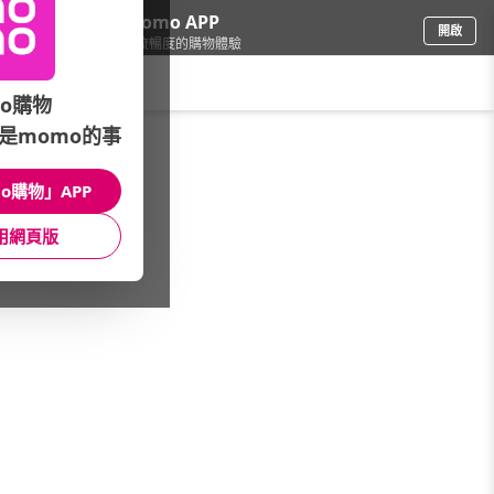
下載momo APP
開啟
給你3倍流暢度的購物體驗
請輸入搜尋關鍵字
o購物
是momo的事
品牌旗艦
/
永恆鑽石
/
GIA鑽石項鍊
o購物」APP
館長推薦
月銷量
新上市
價格
評價
用網頁版
很抱歉，沒有篩選到符合條件的商品
您可以調整篩選條件試試看