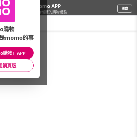
下載momo APP
開啟
給你3倍流暢度的購物體驗
請輸入搜尋關鍵字
o購物
是momo的事
品牌旗艦
/
New Balance
/
經典復古鞋系列
/
574
o購物」APP
館長推薦
月銷量
新上市
價格
評價
用網頁版
很抱歉，沒有篩選到符合條件的商品
您可以調整篩選條件試試看