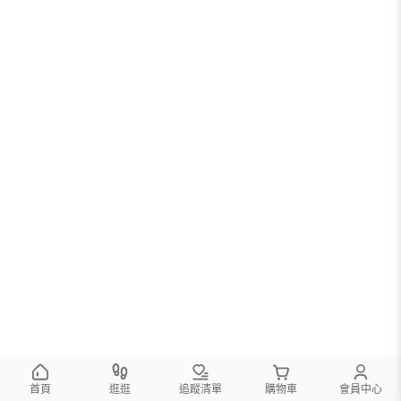
首頁
逛逛
追蹤清單
購物車
會員中心