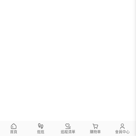
首頁
逛逛
追蹤清單
購物車
會員中心