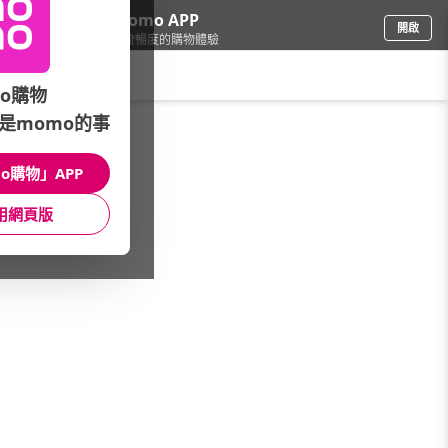
下載momo APP
開啟
給你3倍流暢度的購物體驗
請輸入搜尋關鍵字
o購物
是momo的事
品牌旗艦
/
運動品牌
/
ADIDAS
o購物」APP
館長推薦
月銷量
新上市
價格
評價
用網頁版
很抱歉，沒有篩選到符合條件的商品
您可以調整篩選條件試試看