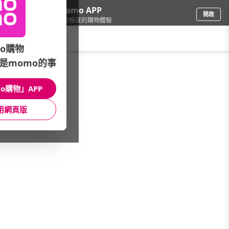
下載momo APP
開啟
給你3倍流暢度的購物體驗
請輸入搜尋關鍵字
o購物
是momo的事
品牌旗艦
/
男裝
/
全系列商品
o購物」APP
館長推薦
月銷量
新上市
價格
評價
用網頁版
很抱歉，沒有篩選到符合條件的商品
您可以調整篩選條件試試看