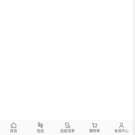
首頁
逛逛
追蹤清單
購物車
會員中心