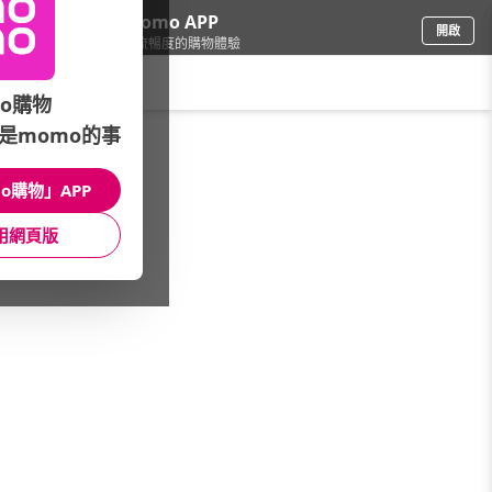
下載momo APP
開啟
給你3倍流暢度的購物體驗
請輸入搜尋關鍵字
o購物
是momo的事
品牌旗艦
/
SHISEIDO 資生堂國際櫃
/
產品系列
/
新艷陽 •夏系列
o購物」APP
館長推薦
月銷量
新上市
價格
評價
用網頁版
很抱歉，沒有篩選到符合條件的商品
您可以調整篩選條件試試看