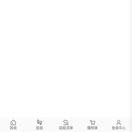
首頁
逛逛
追蹤清單
購物車
會員中心