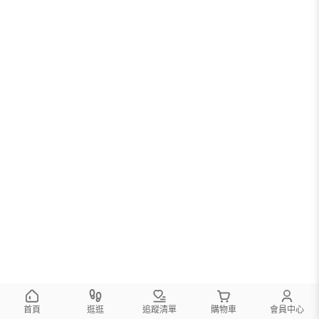
首頁
逛逛
追蹤清單
購物車
會員中心