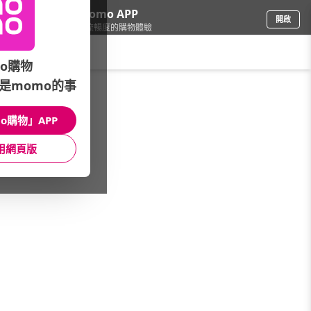
下載momo APP
開啟
給你3倍流暢度的購物體驗
請輸入搜尋關鍵字
o購物
是momo的事
品牌旗艦
/
Canon 佳能
/
數位相機
/
IXUS 285
o購物」APP
館長推薦
月銷量
新上市
價格
評價
用網頁版
很抱歉，沒有篩選到符合條件的商品
您可以調整篩選條件試試看