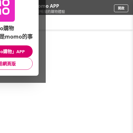
下載momo APP
開啟
給你3倍流暢度的購物體驗
請輸入搜尋關鍵字
o購物
是momo的事
品牌旗艦
/
Samsonite
/
館長推薦
/
Samsonite包款∣5折起
o購物」APP
館長推薦
月銷量
新上市
價格
評價
用網頁版
很抱歉，沒有篩選到符合條件的商品
您可以調整篩選條件試試看