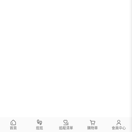
很抱歉，沒有篩選到符合條件的商品
您可以調整篩選條件試試看
首頁
逛逛
追蹤清單
購物車
會員中心