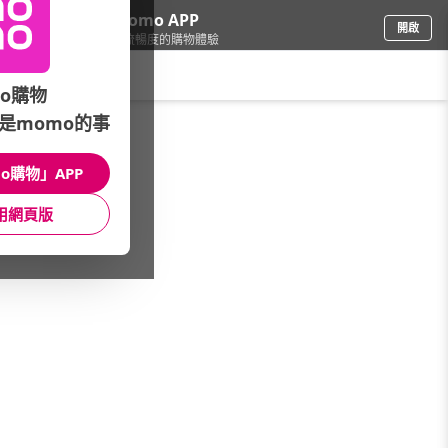
下載momo APP
開啟
給你3倍流暢度的購物體驗
請輸入搜尋關鍵字
o購物
是momo的事
品牌旗艦
/
MUJI無印良品
/
衣料服飾
/
襯衫
o購物」APP
館長推薦
月銷量
新上市
價格
評價
用網頁版
很抱歉，沒有篩選到符合條件的商品
您可以調整篩選條件試試看