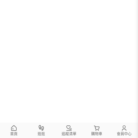
首頁
逛逛
追蹤清單
購物車
會員中心