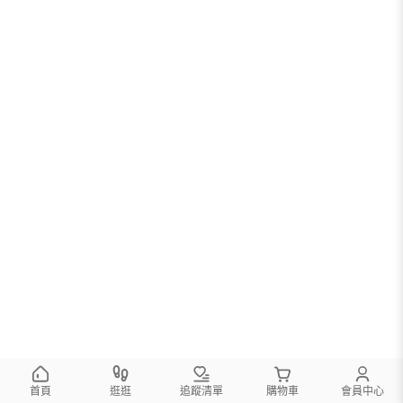
首頁
逛逛
追蹤清單
購物車
會員中心