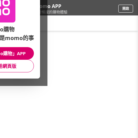
下載momo APP
開啟
給你3倍流暢度的購物體驗
請輸入搜尋關鍵字
o購物
是momo的事
品牌旗艦
/
居家配件
/
收納小包
o購物」APP
館長推薦
月銷量
新上市
價格
評價
用網頁版
很抱歉，沒有篩選到符合條件的商品
您可以調整篩選條件試試看