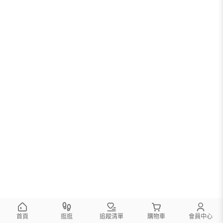
首頁
逛逛
追蹤清單
購物車
會員中心