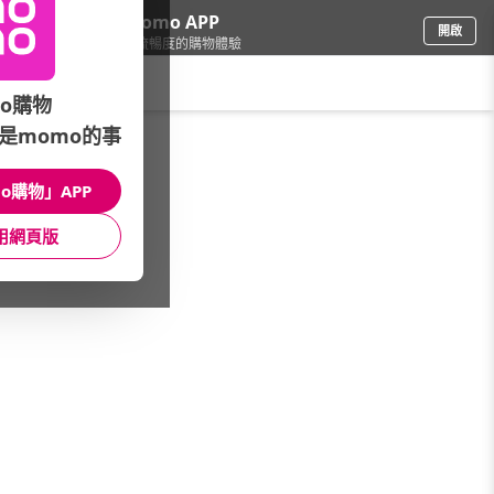
下載momo APP
開啟
給你3倍流暢度的購物體驗
請輸入搜尋關鍵字
o購物
是momo的事
品牌旗艦
/
Lee
/
T恤/上衣
o購物」APP
館長推薦
月銷量
新上市
價格
評價
用網頁版
很抱歉，沒有篩選到符合條件的商品
您可以調整篩選條件試試看