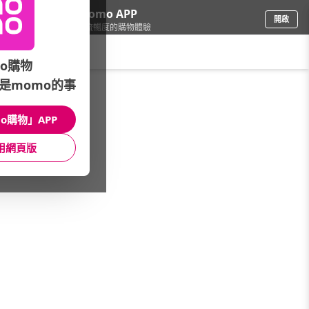
下載momo APP
開啟
給你3倍流暢度的購物體驗
請輸入搜尋關鍵字
o購物
是momo的事
品牌旗艦
/
館長推薦
/
New 最新上架
o購物」APP
館長推薦
月銷量
新上市
價格
評價
用網頁版
很抱歉，沒有篩選到符合條件的商品
您可以調整篩選條件試試看