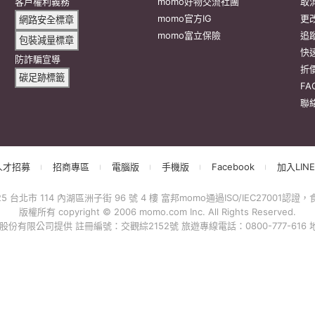
抱歉，沒有篩選到符合條件的商品，您可以調整篩選條件試試看
出錯、或變更付款方式，更不會要您前往ATM進行任何操作！不應在
會員權益
系列網站
客
客戶隱私權政策
momoFB粉絲團
訂
客戶權利義務
momo好物交流社團
取
網路安全標章
momo官方IG
更
包裝減量標章
momo富立保險
追