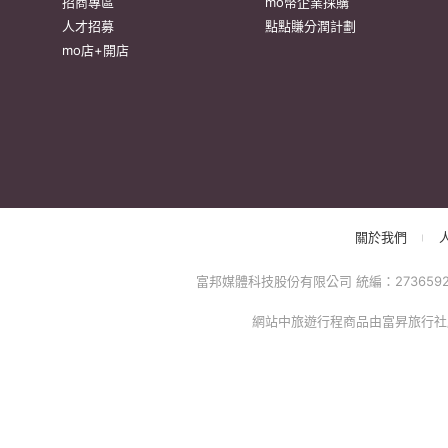
很
防詐騙提醒：momo絕不會以電話或簡訊通知訂單/分期
方的電子發票app)，以免權益受損！
關於我們
特色服務
momo官網
異業合作
招商專區
mo幣企業採購
人才招募
點點賺分潤計劃
mo店+開店