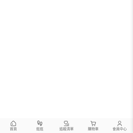
首頁
逛逛
追蹤清單
購物車
會員中心