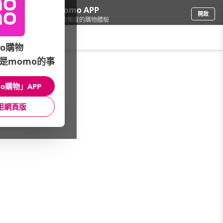
下載momo APP
開啟
給你3倍流暢度的購物體驗
請輸入搜尋關鍵字
o購物
是momo的事
品牌旗艦
/
ALUXE亞立詩鑽石
/
預算搜尋
/
30000~59999
o購物」APP
館長推薦
月銷量
新上市
價格
評價
用網頁版
很抱歉，沒有篩選到符合條件的商品
您可以調整篩選條件試試看