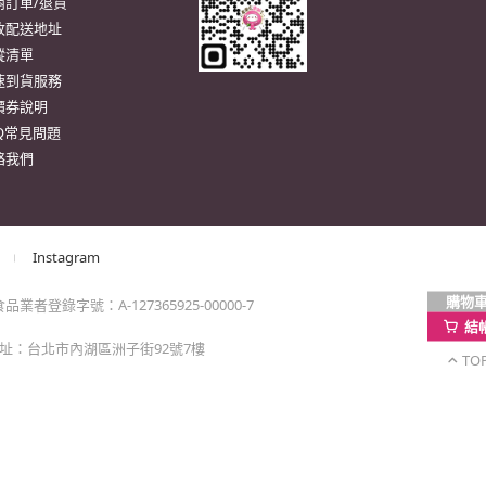
購物
結
TO