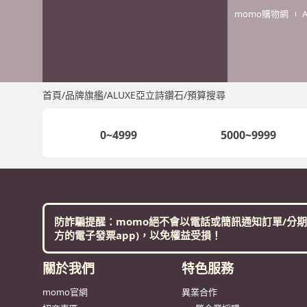
momo購物網
首頁
/
品牌旗艦
/
ALUXE亞立詩鑽石
/
預算搜尋
0~4999
5000~9999