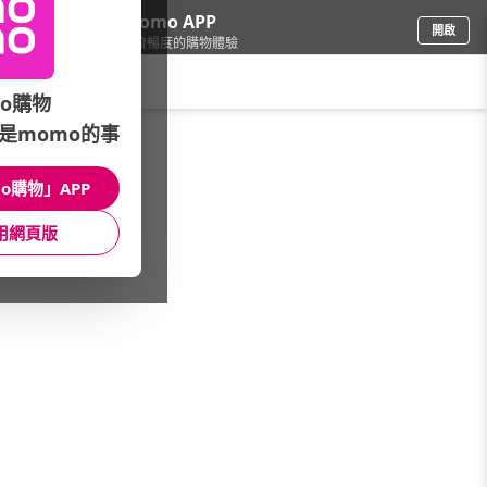
下載momo APP
開啟
給你3倍流暢度的購物體驗
請輸入搜尋關鍵字
o購物
是momo的事
品牌旗艦
/
桂格/天地合補
/
桂格完膳
/
腎臟病/腫瘤配方
o購物」APP
館長推薦
月銷量
新上市
價格
評價
用網頁版
很抱歉，沒有篩選到符合條件的商品
您可以調整篩選條件試試看