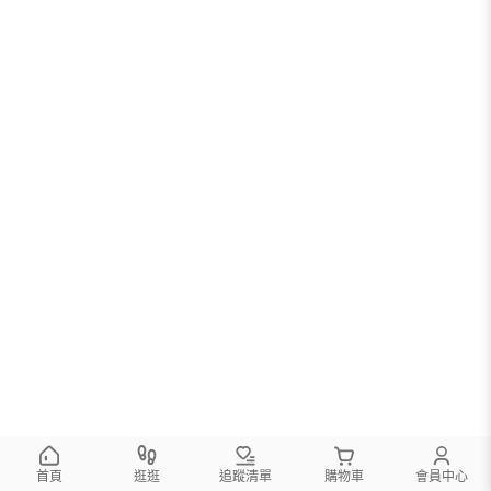
首頁
逛逛
追蹤清單
購物車
會員中心