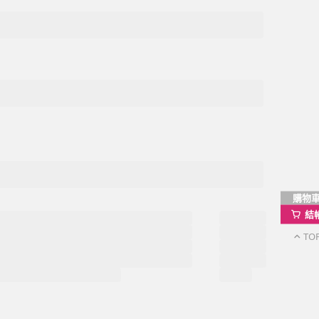
購物
結
TO