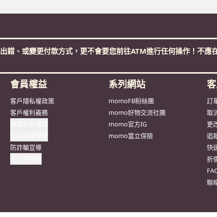
出錯、或變更付款方式，更不會要您前往ATM進行任何操作！不應在
會員權益
系列網站
客
客戶隱私權政策
momoFB粉絲團
訂
客戶權利義務
momo好物交流社團
取
網路安全標章
momo官方IG
更
包裝減量標章
momo富立保險
追
防詐騙宣導
快
碳足跡標籤
折