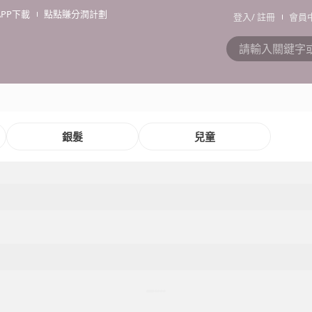
APP下載
點點賺分潤計劃
登入
/
註冊
會員
銀髮
兒童