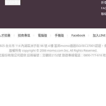
出錯、或變更付款方式，更不會要您前往ATM進行任何操作！不應在
會員權益
系列網站
客
客戶隱私權政策
momoFB粉絲團
訂
客戶權利義務
momo好物交流社團
取
網路安全標章
momo官方IG
更
包裝減量標章
momo富立保險
追
防詐騙宣導
快
碳足跡標籤
折
F
聯
人才招募
招商專區
電腦版
手機版
Facebook
加入LINE