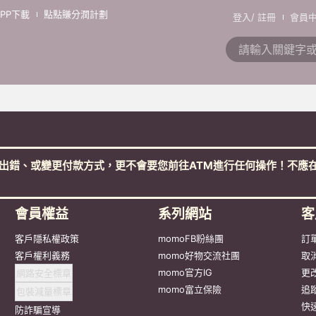
APP下載
點點賺分潤計劃
登入
/
註冊
會員
出錯、或變更付款方式，更不會要您前往ATM進行任何操作！不應在
會員權益
系列網站
客
客戶隱私權政策
momoFB粉絲團
訂
客戶權利義務
momo好物交流社團
取
網路安全標章
momo官方IG
更
包裝減量標章
momo富立保險
追
防詐騙宣導
快