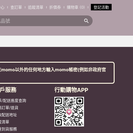
中心
查訂單
追蹤清單
折價券
購物車 (0)
登記活動
momo以外的任何地方輸入momo帳密(例如非政府官
戶服務
行動購物APP
單/配送進度查詢
消訂單/退貨
改配送地址
蹤清單
速到貨服務