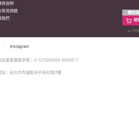
價券說明
AQ常見問題
購物
絡我們
結
TO
Instagram
品業者登錄字號：A-127365925-00000-7
 地址：台北市內湖區洲子街92號7樓