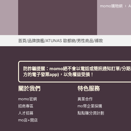
momo購物網
首頁
/
品牌旗艦
/
ATUNAS 歐都納
/
男性商品
/
褲款
防詐騙提醒：momo絕不會以電話或簡訊通知訂單/分期
方的電子發票app)，以免權益受損！
關於我們
特色服務
momo官網
異業合作
招商專區
mo幣企業採購
人才招募
點點賺分潤計劃
mo店+開店