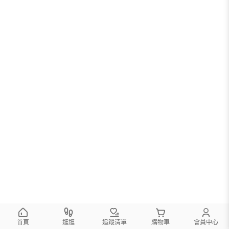
首頁
逛逛
追蹤清單
購物車
會員中心