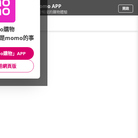
下載momo APP
開啟
給你3倍流暢度的購物體驗
請輸入搜尋關鍵字
o購物
是momo的事
品牌旗艦
/
HIKOREA韓國空運
/
PAPERPLANES韓國品牌
/
運動/休閒鞋
o購物」APP
館長推薦
月銷量
新上市
價格
評價
用網頁版
很抱歉，沒有篩選到符合條件的商品
您可以調整篩選條件試試看