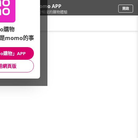
下載momo APP
開啟
給你3倍流暢度的購物體驗
請輸入搜尋關鍵字
o購物
是momo的事
品牌旗艦
/
Logitech羅技
o購物」APP
滑鼠｜分類
鍵盤｜分類
Logitech【G】
用網頁版
辦公設備
多媒體音箱
平板電腦配件
Ultimate Ears UE
Blue
新品專區
館長推薦
看更多