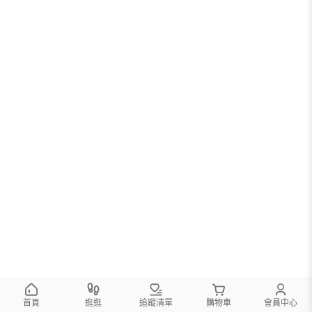
首頁
逛逛
追蹤清單
購物車
會員中心