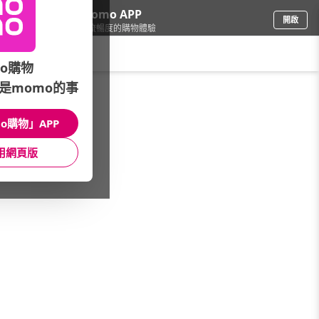
下載momo APP
開啟
給你3倍流暢度的購物體驗
請輸入搜尋關鍵字
o購物
是momo的事
品牌旗艦
/
館長推薦
/
【本館熱銷TOP30】
o購物」APP
館長推薦
月銷量
新上市
價格
評價
用網頁版
很抱歉，沒有篩選到符合條件的商品
您可以調整篩選條件試試看