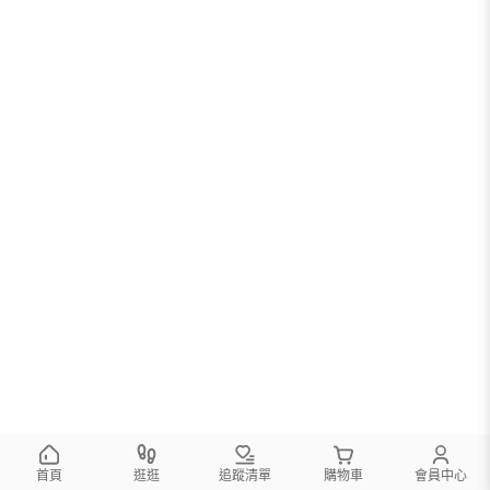
首頁
逛逛
追蹤清單
購物車
會員中心