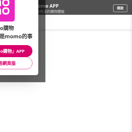
下載momo APP
開啟
給你3倍流暢度的購物體驗
請輸入搜尋關鍵字
o購物
是momo的事
品牌旗艦
/
LEGO樂高
/
卡通電影
/
哈利波特
o購物」APP
館長推薦
月銷量
新上市
價格
評價
用網頁版
很抱歉，沒有篩選到符合條件的商品
您可以調整篩選條件試試看