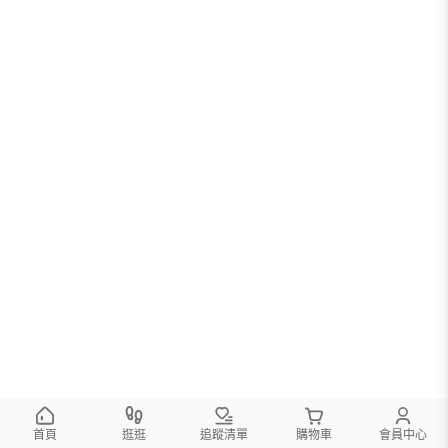
首頁
逛逛
追蹤清單
購物車
會員中心