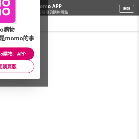
下載momo APP
開啟
給你3倍流暢度的購物體驗
請輸入搜尋關鍵字
o購物
是momo的事
品牌旗艦
/
館長推薦
/
本週新品
o購物」APP
館長推薦
月銷量
新上市
價格
評價
用網頁版
很抱歉，沒有篩選到符合條件的商品
您可以調整篩選條件試試看