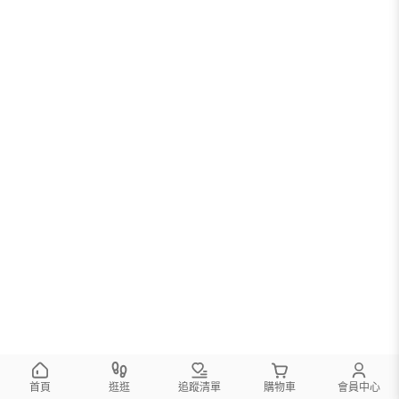
首頁
逛逛
追蹤清單
購物車
會員中心