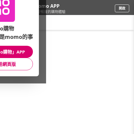
下載momo APP
開啟
給你3倍流暢度的購物體驗
請輸入搜尋關鍵字
o購物
是momo的事
品牌旗艦
/
DN
o購物」APP
本館精選商品
用網頁版
館長推薦
月銷量
新上市
價格
評價
很抱歉，沒有篩選到符合條件的商品