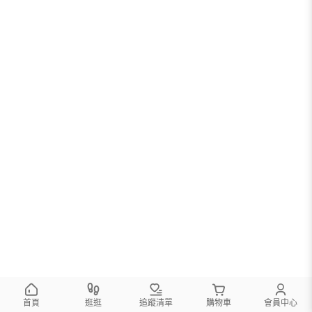
您可以調整篩選條件試試看
首頁
逛逛
追蹤清單
購物車
會員中心