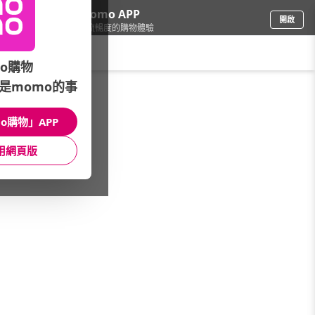
下載momo APP
開啟
給你3倍流暢度的購物體驗
請輸入搜尋關鍵字
o購物
是momo的事
品牌旗艦
/
ASUS 華碩
/
AMD
/
AI 9 HX370
o購物」APP
館長推薦
月銷量
新上市
價格
評價
用網頁版
很抱歉，沒有篩選到符合條件的商品
您可以調整篩選條件試試看