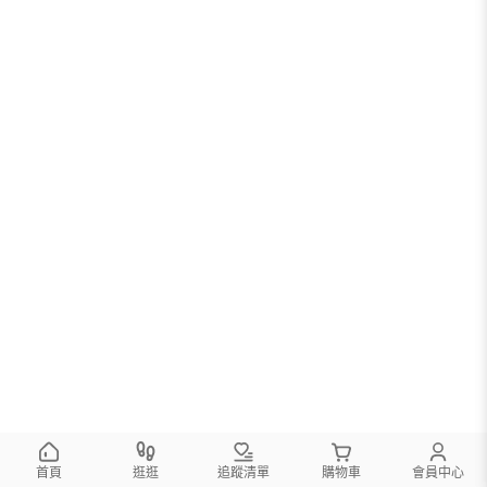
首頁
逛逛
追蹤清單
購物車
會員中心