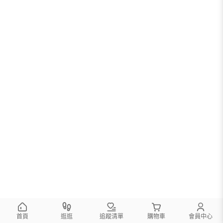
首頁
逛逛
追蹤清單
購物車
會員中心