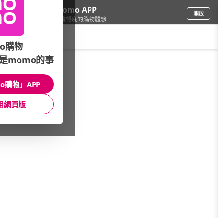
下載momo APP
開啟
給你3倍流暢度的購物體驗
請輸入搜尋關鍵字
o購物
是momo的事
品牌旗艦
/
ASUS 華碩
/
全新ProArt★激發靈感
o購物」APP
館長推薦
月銷量
新上市
價格
評價
用網頁版
很抱歉，沒有篩選到符合條件的商品
您可以調整篩選條件試試看