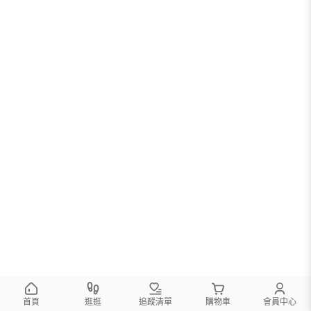
您可以調整篩選條件試試看
首頁
逛逛
追蹤清單
購物車
會員中心