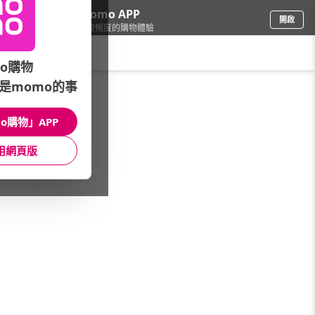
下載momo APP
開啟
給你3倍流暢度的購物體驗
請輸入搜尋關鍵字
o購物
是momo的事
品牌旗艦
/
ASUS 華碩
o購物」APP
本館精選商品
用網頁版
館長推薦
月銷量
新上市
價格
評價
很抱歉，沒有篩選到符合條件的商品